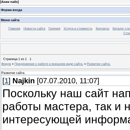
[
Аник-nails
]
Форма входа
Меню сайта
Главная
Новости сайта
Галерея
Услуги и стоимость
Контакты
Каталог ста
Стои
Страница
1
из
1
1
Форум
»
Предложение о работе и внешнем виде сайта.
»
Развитие сайта.
Развитие сайта.
[
1
]
Najkin
[07.07.2010, 11:07]
Поскольку наш сайт нап
работы мастера, так и 
интересующей информа