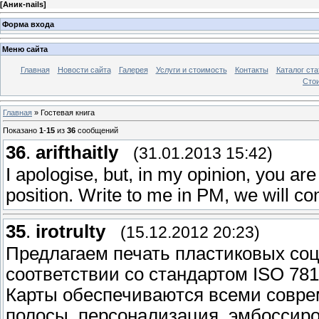
[
Аник-nails
]
Форма входа
Меню сайта
Главная
Новости сайта
Галерея
Услуги и стоимость
Контакты
Каталог ста
Стои
Главная
»
Гостевая книга
Показано
1
-
15
из
36
сообщений
36
.
arifthaitly
(31.01.2013 15:42)
I apologise, but, in my opinion, you are
position. Write to me in PM, we will co
35
.
irotrulty
(15.12.2012 20:23)
Предлагаем печать пластиковых соц
соответствии со стандартом ISO 781
Карты обеспечиваются всеми совр
полосы, персонализация, эмбоссиров