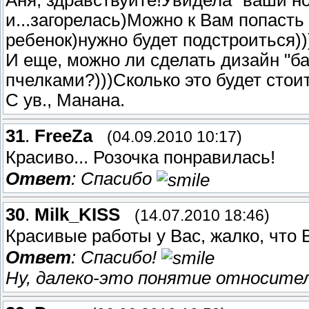
Аня, здравствуйте!Увидела "ваши но
и...загорелась)Можно к Вам попасть
ребенок)нужно будет подстроиться))
И еще, можно ли сделать дизайн "ба
пчелками?)))Сколько это будет стои
С ув., Манана.
31
.
FreeZa
(04.09.2010 10:17)
Красиво... Розочка понравилась!
Ответ
: Спасибо
30
.
Milk_KISS
(14.07.2010 18:46)
Красивые работы у Вас, жалко, что 
Ответ
: Спасибо!
Ну, далеко-это понятие относите