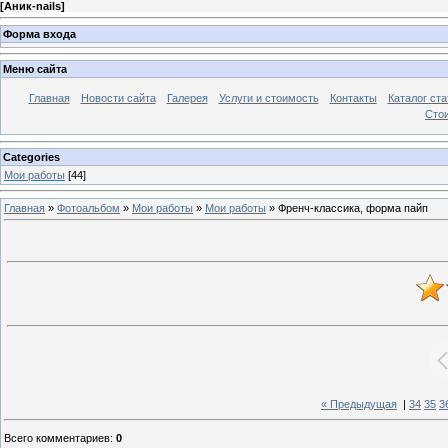
[
Аник-nails
]
Форма входа
Меню сайта
Главная
Новости сайта
Галерея
Услуги и стоимость
Контакты
Каталог ста
Стои
Categories
Мои работы
[44]
Главная
»
Фотоальбом
»
Мои работы
»
Мои работы
» Френч-классика, форма пайп
« Предыдущая
|
34
35
3
Всего комментариев
:
0