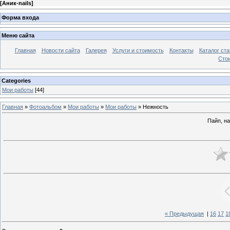
[
Аник-nails
]
Форма входа
Меню сайта
Главная
Новости сайта
Галерея
Услуги и стоимость
Контакты
Каталог ста
Стои
Categories
Мои работы
[44]
Главная
»
Фотоальбом
»
Мои работы
»
Мои работы
» Нежность
Пайп, н
« Предыдущая
|
16
17
1