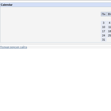
Calendar
Пн
Вт
3
4
10
11
17
18
24
25
31
Полная версия сайта