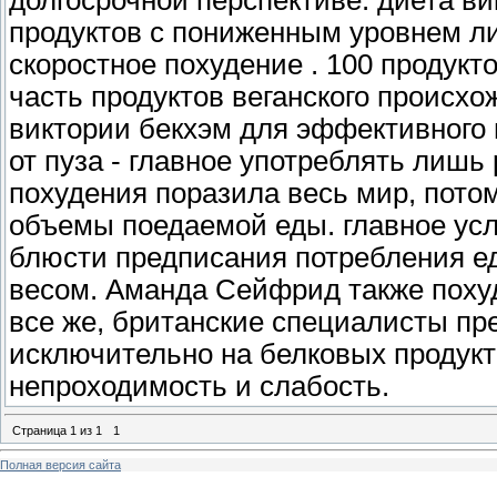
долгосрочной перспективе. диета в
продуктов с пониженным уровнем ли
скоростное похудение . 100 продукто
часть продуктов веганского происх
виктории бекхэм для эффективного 
от пуза - главное употреблять лиш
похудения поразила весь мир, потом
объемы поедаемой еды. главное усл
блюсти предписания потребления е
весом. Аманда Сейфрид также поху
все же, британские специалисты пре
исключительно на белковых продукт
непроходимость и слабость.
Страница
1
из
1
1
Полная версия сайта