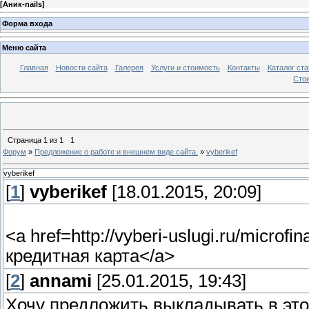
[
Аник-nails
]
Форма входа
Меню сайта
Главная
Новости сайта
Галерея
Услуги и стоимость
Контакты
Каталог ста
Стои
Страница
1
из
1
1
Форум
»
Предложение о работе и внешнем виде сайта.
»
vyberikef
vyberikef
[
1
]
vyberikef
[18.01.2015, 20:09]
<a href=http://vyberi-uslugi.ru/microf
кредитная карта</a>
[
2
]
annami
[25.01.2015, 19:43]
Хочу предложить выкладывать в это