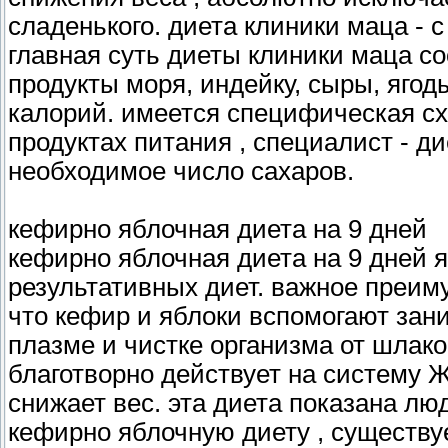
сладенького. диета клиники маца - с
главная суть диеты клиники маца со
продукты моря, индейку, сыры, яго
калорий. имеется специфическая сх
продуктах питания , специалист - д
необходимое число сахаров.
кефирно яблочная диета на 9 дней
кефирно яблочная диета на 9 дней 
результативных диет. важное преим
что кефир и яблоки вспомогают зан
плазме и чистке организма от шлако
благотворно действует на систему Ж
снижает вес. эта диета показана л
кефирно яблочную диету , существу