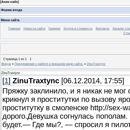
[
Аник-nails
]
Форма входа
Меню сайта
Главная
Новости сайта
Галерея
Услуги и стоимость
Контакты
Каталог ста
Стои
Страница
1
из
1
1
Форум
»
Предложение о работе и внешнем виде сайта.
»
ZinuTraxtync
ZinuTraxtync
[
1
]
ZinuTraxtync
[06.12.2014, 17:55]
Пряжку заклинило, и я никак не мог 
крикнул я проститутки по вызову яр
проститутку в смоленске http://sex-
дорого.Девушка согнулась пополам. 
будет.— Где мы?, — спросил я пилот