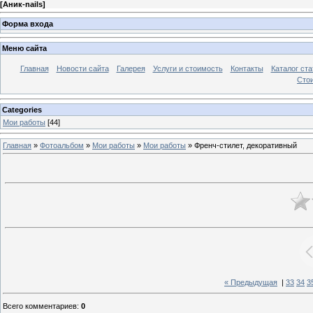
[
Аник-nails
]
Форма входа
Меню сайта
Главная
Новости сайта
Галерея
Услуги и стоимость
Контакты
Каталог ста
Стои
Categories
Мои работы
[44]
Главная
»
Фотоальбом
»
Мои работы
»
Мои работы
» Френч-стилет, декоративный
« Предыдущая
|
33
34
3
Всего комментариев
:
0