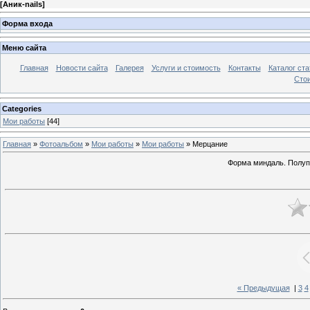
[
Аник-nails
]
Форма входа
Меню сайта
Главная
Новости сайта
Галерея
Услуги и стоимость
Контакты
Каталог ста
Стои
Categories
Мои работы
[44]
Главная
»
Фотоальбом
»
Мои работы
»
Мои работы
» Мерцание
Форма миндаль. Полу
« Предыдущая
|
3
4