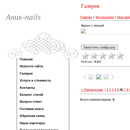
Галерея
Аник-nails
Главная
»
Фотоальбом
»
Мои раб
Френч с лепкой
Главная
Рейтинг
:
0.0
/
0
Новости сайта
Галерея
Услуги и стоимость
Контакты
« Предыдущая
|
1
2
3
4
5
[
6
]
7
8
Каталог статей
Всего комментариев
:
0
Вопрос-ответ
Гостевая книга
Обратная связь
Наши партнеры
Партнерская программа