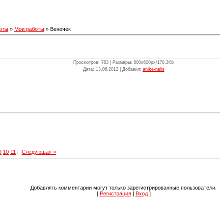
оты
»
Мои работы
» Веночек
Просмотров
: 783 |
Размеры
: 800x600px/178.3Kb
Дата
: 13.06.2012 |
Добавил
:
anike-nails
9
10
11
|
Следующая »
Добавлять комментарии могут только зарегистрированные пользователи.
[
Регистрация
|
Вход
]