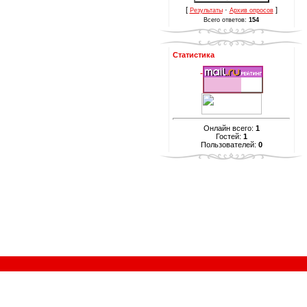
[
·
]
Результаты
Архив опросов
Всего ответов:
154
Статистика
Онлайн всего:
1
Гостей:
1
Пользователей:
0